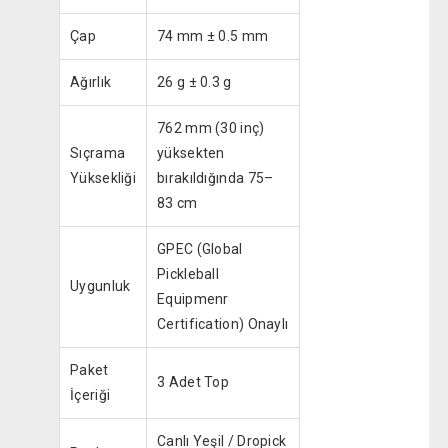
Çap
74 mm ± 0.5 mm
Ağırlık
26 g ± 0.3 g
762 mm (30 inç)
Sıçrama
yüksekten
Yüksekliği
bırakıldığında 75–
83 cm
GPEC (Global
Pickleball
Uygunluk
Equipmenr
Certification) Onaylı
Paket
3 Adet Top
İçeriği
Canlı Yeşil / Dropick