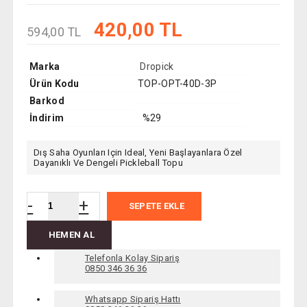
420,00 TL
594,00 TL
Marka
Dropick
Ürün Kodu
TOP-OPT-40D-3P
Barkod
İndirim
%29
Dış Saha Oyunları Için Ideal, Yeni Başlayanlara Özel
Dayanıklı Ve Dengeli Pickleball Topu
-
+
SEPETE EKLE
HEMEN AL
Telefonla Kolay Sipariş
0850 346 36 36
Whatsapp Sipariş Hattı