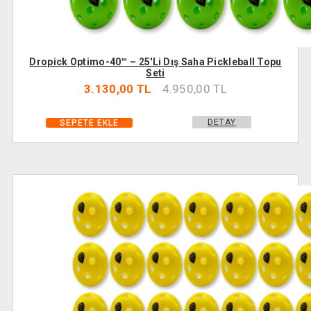
Dropick Optimo-40™ – 25'li Dış Saha Pickleball Topu
Seti
3.130,00 TL
4.950,00 TL
DETAY
SEPETE EKLE