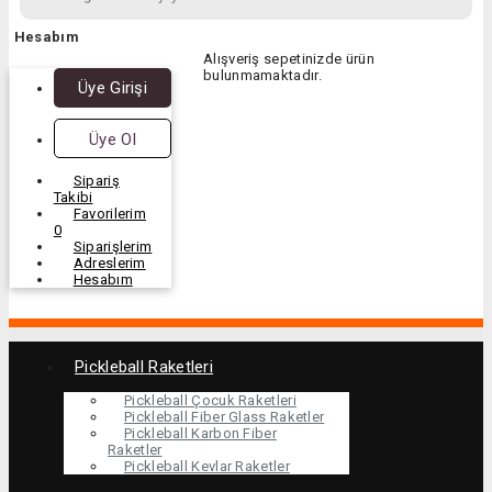
Hesabım
Alışveriş sepetinizde ürün
bulunmamaktadır.
Üye Girişi
Üye Ol
Sipariş
Takibi
Favorilerim
0
Siparişlerim
Adreslerim
Hesabım
Pickleball Raketleri
Pickleball Çocuk Raketleri
Pickleball Fiber Glass Raketler
Pickleball Karbon Fiber
Raketler
Pickleball Kevlar Raketler