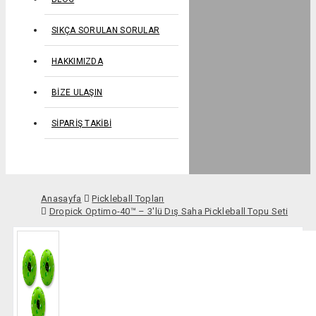
SIKÇA SORULAN SORULAR
HAKKIMIZDA
BIZE ULAŞIN
SIPARIŞ TAKIBI
Anasayfa
Pickleball Topları
Dropick Optimo-40™ – 3'lü Dış Saha Pickleball Topu Seti