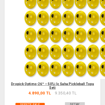
Dropick Optimo-26™ – 50'li İç Saha Pickleball Topu
Seti
4.890,00 TL
9.350,40 TL
DETAY
SEPETE EKLE