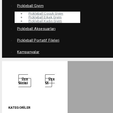
Pickleball Giyim
Pickleball Çocuk Giyim
Pickleball Erkek Giyim
Pickleball Kadın Giyim
Pickleball Aksesuarları
Pickleball Portatif Fileleri
Kampanyalar
Üye
Üye
Girişi
Ol
KATEGORILER