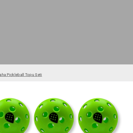
aha Pickleball Topu Seti