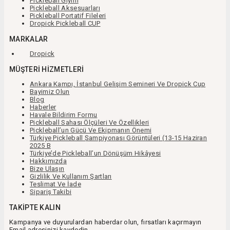
Pickleball Giyim
Pickleball Aksesuarları
Pickleball Portatif Fileleri
Dropick Pickleball CUP
MARKALAR
Dropick
MÜŞTERI HIZMETLERI
Ankara Kampı, İstanbul Gelişim Semineri Ve Dropick Cup
Bayimiz Olun
Blog
Haberler
Havale Bildirim Formu
Pickleball Sahası Ölçüleri Ve Özellikleri
Pickleball’un Gücü Ve Ekipmanın Önemi
Türkiye Pickleball Şampiyonası Görüntüleri (13-15 Haziran
2025 B
Türkiye’de Pickleball’un Dönüşüm Hikâyesi
Hakkımızda
Bize Ulaşın
Gizlilik Ve Kullanım Şartları
Teslimat Ve İade
Sipariş Takibi
TAKIPTE KALIN
Kampanya ve duyurulardan haberdar olun, fırsatları kaçırmayın
Email adresinizi kaydedin