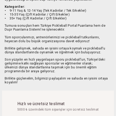
Kategoriler:
• 9-11 Yaş & 12-14 Yaş (Tek Kadınlar / Tek Erkekler)
• 15-35 Yaş (Çift Kadınlar / Çift Erkekler)
• 35+ Yaş (Çift Kadınlar / Çift Erkekler)
Turnuva sonuçları hem Türkiye Pickleball Portal Puanlama hem de
Dupr Puanlama Sistemi’ne işlenecektir.
Tüm sporcularımızı, antrenörlerimizi ve pickleball tutkunlarını,
heyecan dolu bu büyük organizasyona davet ediyoruz!
Birlikte gelişmek, sahada en iyisini ortaya koymak ve pickleball’u
dünya standartlarında oynamak ve öğretmek için buluşuyoruz.
Son yüzyılın en hızlı yaygınlaşan sporu pickleball’un, Türkiye’deki
gelişimine katkı sağlayan sporcular ve eğitmenler olarak;
ülkemizi dünya standartlarına taşımak için bu önemli eğitim
programında bir araya geliyoruz.
Birlikte güçlenelim, bilgimizi paylaşalım ve sahada en iyisini ortaya
koyalım!
Hızlı ve ücretsiz teslimat
5000 ₺ üzerindeki tüm siparişler için ücretsiz teslimat