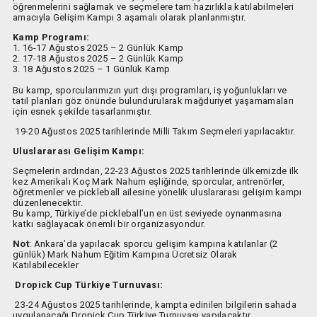
öğrenmelerini sağlamak ve seçmelere tam hazırlıkla katılabilmeleri
amacıyla Gelişim Kampı 3 aşamalı olarak planlanmıştır.
Kamp Programı:
1️. 16-17 Ağustos 2025 – 2 Günlük Kamp
2️. 17-18 Ağustos 2025 – 2 Günlük Kamp
3️. 18 Ağustos 2025 – 1 Günlük Kamp
Bu kamp, sporcularımızın yurt dışı programları, iş yoğunlukları ve
tatil planları göz önünde bulundurularak mağduriyet yaşamamaları
için esnek şekilde tasarlanmıştır.
19-20 Ağustos 2025 tarihlerinde Milli Takım Seçmeleri yapılacaktır.
Uluslararası Gelişim Kampı:
Seçmelerin ardından, 22-23 Ağustos 2025 tarihlerinde ülkemizde ilk
kez Amerikalı Koç Mark Nahum eşliğinde, sporcular, antrenörler,
öğretmenler ve pickleball ailesine yönelik uluslararası gelişim kampı
düzenlenecektir.
Bu kamp, Türkiye’de pickleball’un en üst seviyede oynanmasına
katkı sağlayacak önemli bir organizasyondur.
Not
: Ankara’da yapılacak sporcu gelişim kampına katılanlar (2
günlük) Mark Nahum Eğitim Kampına Ücretsiz Olarak
Katılabilecekler
Dropick Cup Türkiye Turnuvası:
23-24 Ağustos 2025 tarihlerinde, kampta edinilen bilgilerin sahada
uygulanacağı Dropick Cup Türkiye Turnuvası yapılacaktır.