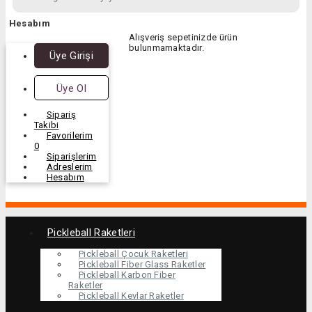
Hesabım
Alışveriş sepetinizde ürün
bulunmamaktadır.
Üye Girişi
Üye Ol
Sipariş
Takibi
Favorilerim
0
Siparişlerim
Adreslerim
Hesabım
Pickleball Raketleri
Pickleball Çocuk Raketleri
Pickleball Fiber Glass Raketler
Pickleball Karbon Fiber
Raketler
Pickleball Kevlar Raketler