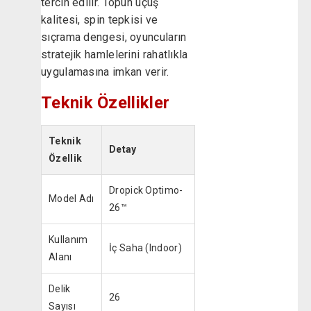
tercih edilir. Topun uçuş
kalitesi, spin tepkisi ve
sıçrama dengesi, oyuncuların
stratejik hamlelerini rahatlıkla
uygulamasına imkan verir.
Teknik Özellikler
Teknik
Detay
Özellik
Dropick Optimo-
Model Adı
26™
Kullanım
İç Saha (Indoor)
Alanı
Delik
26
Sayısı