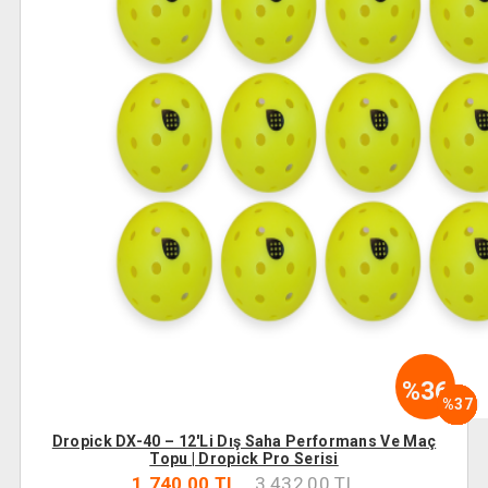
%36
%29
%31
%52
%40
%49
%37
%34
%-10
%48
%32
%24
%32
%37
Dropick DX-40 – 12'li Dış Saha Performans Ve Maç
Topu | Dropick Pro Serisi
1.740,00 TL
3.432,00 TL