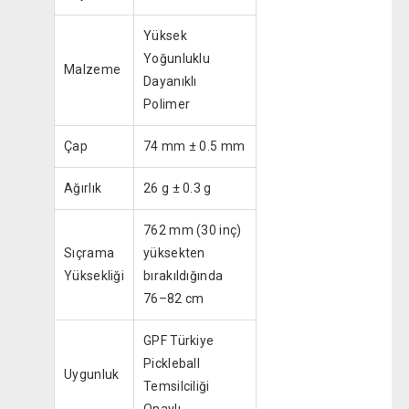
Yüksek
Yoğunluklu
Malzeme
Dayanıklı
Polimer
Çap
74 mm ± 0.5 mm
Ağırlık
26 g ± 0.3 g
762 mm (30 inç)
Sıçrama
yüksekten
Yüksekliği
bırakıldığında
76–82 cm
GPF Türkiye
Pickleball
Uygunluk
Temsilciliği