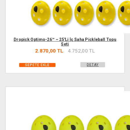
Dropick Optimo-26™ – 25'li İç Saha Pickleball Topu
Seti
2.870,00 TL
4.752,00 TL
DETAY
SEPETE EKLE