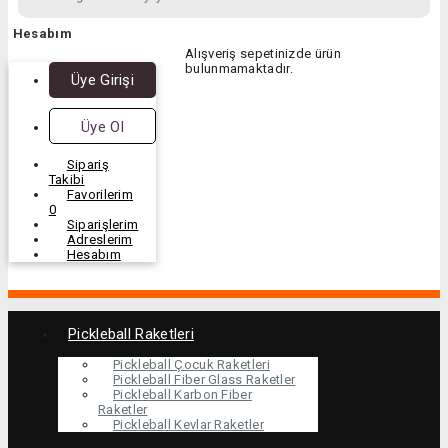
Hesabım
Alışveriş sepetinizde ürün
bulunmamaktadır.
Üye Girişi
Üye Ol
Sipariş
Takibi
Favorilerim
0
Siparişlerim
Adreslerim
Hesabım
Pickleball Raketleri
Pickleball Çocuk Raketleri
Pickleball Fiber Glass Raketler
Pickleball Karbon Fiber
Raketler
Pickleball Kevlar Raketler