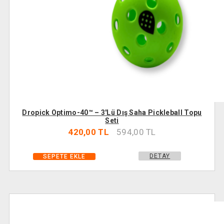
Dropick Optimo-40™ – 3'lü Dış Saha Pickleball Topu
Seti
420,00 TL
594,00 TL
DETAY
SEPETE EKLE