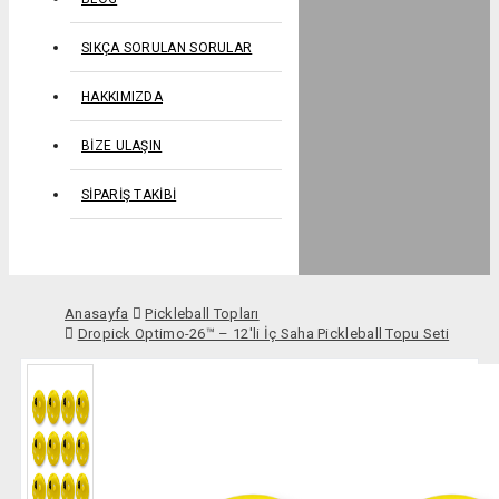
SIKÇA SORULAN SORULAR
HAKKIMIZDA
BIZE ULAŞIN
SIPARIŞ TAKIBI
Anasayfa
Pickleball Topları
Dropick Optimo-26™ – 12'li İç Saha Pickleball Topu Seti