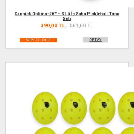
Dropick Optimo-26™ – 3'lü İç Saha Pickleball Topu
Seti
390,00 TL
561,60 TL
DETAY
SEPETE EKLE