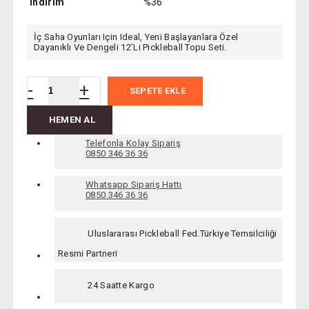
İndirim
%36
İç Saha Oyunları Için Ideal, Yeni Başlayanlara Özel
Dayanıklı Ve Dengeli 12’li Pickleball Topu Seti.
-
+
SEPETE EKLE
HEMEN AL
Telefonla Kolay Sipariş
0850 346 36 36
Whatsapp Sipariş Hattı
0850 346 36 36
Uluslararası Pickleball Fed.Türkiye Temsilciliği
Resmi Partneri
24 Saatte Kargo