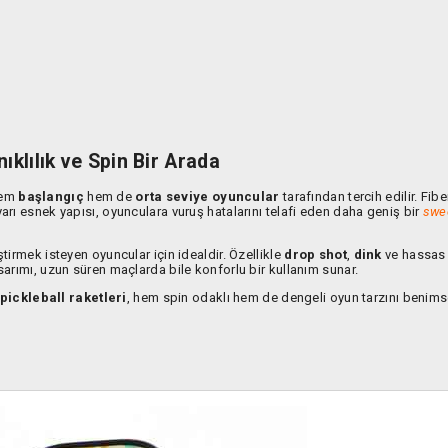
ıklılık ve Spin Bir Arada
 hem
başlangıç
hem de
orta seviye oyuncular
tarafından tercih edilir. Fib
arı esnek yapısı, oyunculara vuruş hatalarını telafi eden daha geniş bir
swe
tirmek isteyen oyuncular için idealdir. Özellikle
drop shot
,
dink
ve hassas
sarımı, uzun süren maçlarda bile konforlu bir kullanım sunar.
 pickleball raketleri
, hem spin odaklı hem de dengeli oyun tarzını benim