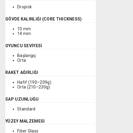
Dropick
GÖVDE KALINLIĞI (CORE THICKNESS)
10 mm
14 mm
OYUNCU SEVİYESİ
Başlangıç
Orta
RAKET AĞIRLIĞI
Hafif (190–209g)
Orta (210–230g)
SAP UZUNLUĞU
Standard
YÜZEY MALZEMESİ
Fiber Glass