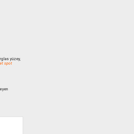
erglas yüzey,
et spot
seyen