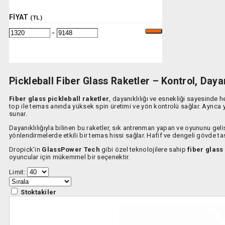
FIYAT
(TL)
-
Pickleball Fiber Glass Raketler – Kontrol, Dayan
Fiber glass pickleball raketler
, dayanıklılığı ve esnekliği sayesinde
top ile temas anında yüksek spin üretimi ve yön kontrolü sağlar. Ayrıca y
sunar.
Dayanıklılığıyla bilinen bu raketler, sık antrenman yapan ve oyununu geliş
yönlendirmelerde etkili bir temas hissi sağlar. Hafif ve dengeli gövde ta
Dropick’in
GlassPower Tech
gibi özel teknolojilere sahip
fiber glass
oyuncular için mükemmel bir seçenektir.
Limit:
Stoktakiler