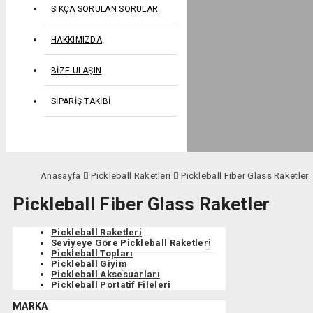
SIKÇA SORULAN SORULAR
HAKKIMIZDA
BIZE ULAŞIN
SIPARIŞ TAKIBI
Anasayfa
Pickleball Raketleri
Pickleball Fiber Glass Raketler
Pickleball Fiber Glass Raketler
Pickleball Raketleri
Seviyeye Göre Pickleball Raketleri
Pickleball Topları
Pickleball Giyim
Pickleball Aksesuarları
Pickleball Portatif Fileleri
MARKA