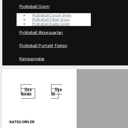
Pickleball Giyim
Pickleball Çocuk Giyim
Pickleball Erkek Giyim
Pickleball Kadın Giyim
Pickleball Aksesuarları
Pickleball Portatif Fileleri
Kampanyalar
Üye
Üye
Girişi
Ol
KATEGORILER