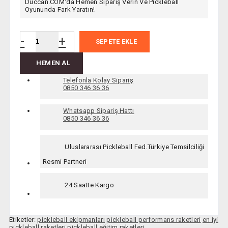
Duccan.COM'da Hemen Sipariş Verin Ve Pickleball
Oyununda Fark Yaratın!
-
+
SEPETE EKLE
HEMEN AL
Telefonla Kolay Sipariş
0850 346 36 36
Whatsapp Sipariş Hattı
0850 346 36 36
Uluslararası Pickleball Fed.Türkiye Temsilciliği
Resmi Partneri
24 Saatte Kargo
Etiketler:
pickleball ekipmanları
pickleball performans raketleri
en iyi
pickleball raketleri
pickleball eğitim raketleri