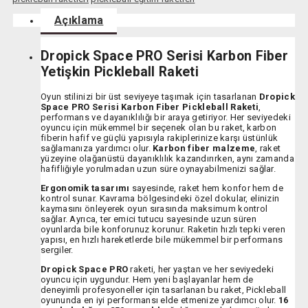
Açıklama
Dropick Space PRO Serisi Karbon Fiber
Yetişkin Pickleball Raketi
Oyun stilinizi bir üst seviyeye taşımak için tasarlanan
Dropick
Space PRO Serisi Karbon Fiber Pickleball Raketi
,
performans ve dayanıklılığı bir araya getiriyor. Her seviyedeki
oyuncu için mükemmel bir seçenek olan bu raket, karbon
fiberin hafif ve güçlü yapısıyla rakiplerinize karşı üstünlük
sağlamanıza yardımcı olur.
Karbon fiber malzeme
, raket
yüzeyine olağanüstü dayanıklılık kazandırırken, aynı zamanda
hafifliğiyle yorulmadan uzun süre oynayabilmenizi sağlar.
Ergonomik tasarımı
sayesinde, raket hem konfor hem de
kontrol sunar. Kavrama bölgesindeki özel dokular, elinizin
kaymasını önleyerek oyun sırasında maksimum kontrol
sağlar. Ayrıca, ter emici tutucu sayesinde uzun süren
oyunlarda bile konforunuz korunur. Raketin hızlı tepki veren
yapısı, en hızlı hareketlerde bile mükemmel bir performans
sergiler.
Dropick Space PRO
raketi, her yaştan ve her seviyedeki
oyuncu için uygundur. Hem yeni başlayanlar hem de
deneyimli profesyoneller için tasarlanan bu raket, Pickleball
oyununda en iyi performansı elde etmenize yardımcı olur.
16