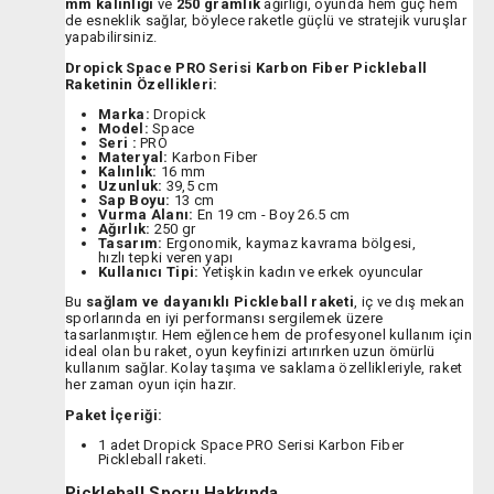
mm kalınlığı
ve
250 gramlık
ağırlığı, oyunda hem güç hem
de esneklik sağlar, böylece raketle güçlü ve stratejik vuruşlar
yapabilirsiniz.
Dropick Space PRO Serisi Karbon Fiber Pickleball
Raketinin Özellikleri:
Marka:
Dropick
Model:
Space
Seri :
PRO
Materyal:
Karbon Fiber
Kalınlık:
16 mm
Uzunluk:
39,5 cm
Sap Boyu:
13 cm
Vurma Alanı:
En 19 cm - Boy 26.5 cm
Ağırlık:
250 gr
Tasarım:
Ergonomik, kaymaz kavrama bölgesi,
hızlı tepki veren yapı
Kullanıcı Tipi:
Yetişkin kadın ve erkek oyuncular
Bu
sağlam ve dayanıklı Pickleball raketi
, iç ve dış mekan
sporlarında en iyi performansı sergilemek üzere
tasarlanmıştır. Hem eğlence hem de profesyonel kullanım için
ideal olan bu raket, oyun keyfinizi artırırken uzun ömürlü
kullanım sağlar. Kolay taşıma ve saklama özellikleriyle, raket
her zaman oyun için hazır.
Paket İçeriği:
1 adet Dropick Space PRO Serisi Karbon Fiber
Pickleball raketi.
Pickleball Sporu Hakkında