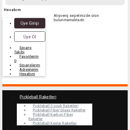
Hesabım
Alışveriş sepetinizde ürün
bulunmamaktadır.
Üye Girişi
Üye Ol
Sipariş
Takibi
Favorilerim
0
Siparişlerim
Adreslerim
Hesabım
Pickleball Raketleri
Pickleball Çocuk Raketleri
Pickleball Fiber Glass Raketler
Pickleball Karbon Fiber
Raketler
Pickleball Kevlar Raketler