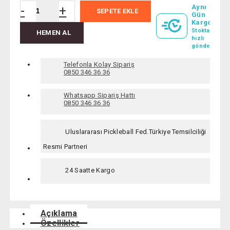
Aynı
-
+
SEPETE EKLE
Gün
Kargo
Stoktan
HEMEN AL
hızlı
gönderi
Telefonla Kolay Sipariş
0850 346 36 36
Whatsapp Sipariş Hattı
0850 346 36 36
Uluslararası Pickleball Fed.Türkiye Temsilciliği
Resmi Partneri
24 Saatte Kargo
Açıklama
Özellikler