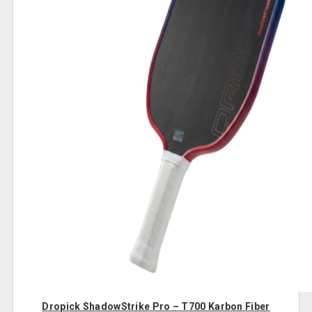
Dropick ShadowStrike Pro – T700 Karbon Fiber