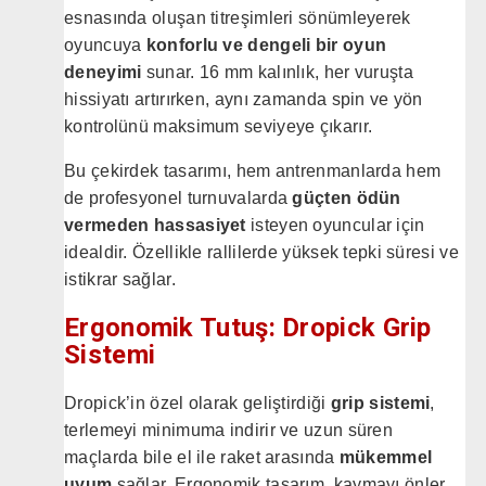
esnasında oluşan titreşimleri sönümleyerek
oyuncuya
konforlu ve dengeli bir oyun
deneyimi
sunar. 16 mm kalınlık, her vuruşta
hissiyatı artırırken, aynı zamanda spin ve yön
kontrolünü maksimum seviyeye çıkarır.
Bu çekirdek tasarımı, hem antrenmanlarda hem
de profesyonel turnuvalarda
güçten ödün
vermeden hassasiyet
isteyen oyuncular için
idealdir. Özellikle rallilerde yüksek tepki süresi ve
istikrar sağlar.
Ergonomik Tutuş: Dropick Grip
Sistemi
Dropick’in özel olarak geliştirdiği
grip sistemi
,
terlemeyi minimuma indirir ve uzun süren
maçlarda bile el ile raket arasında
mükemmel
uyum
sağlar. Ergonomik tasarım, kaymayı önler