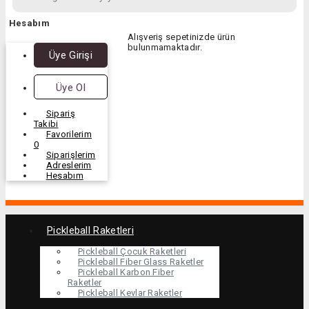
Hesabım
Alışveriş sepetinizde ürün
bulunmamaktadır.
Üye Girişi
Üye Ol
Sipariş
Takibi
Favorilerim
0
Siparişlerim
Adreslerim
Hesabım
Pickleball Raketleri
Pickleball Çocuk Raketleri
Pickleball Fiber Glass Raketler
Pickleball Karbon Fiber
Raketler
Pickleball Kevlar Raketler