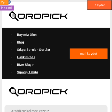
0
Yeni
Yeni
Yeni
Yeni
Yeni
Yeni
Yeni
Kaydet
İndirimli
İndirimli
İndirimli
Bayimiz Olun
Blog
Sıkça Sorulan Sorular
mail kaydet
Hakkımızda
Bize Ulaşın
Sipariş Takibi