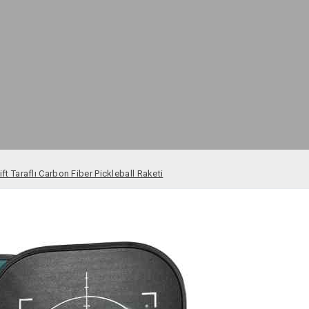
Çift Taraflı Carbon Fiber Pickleball Raketi