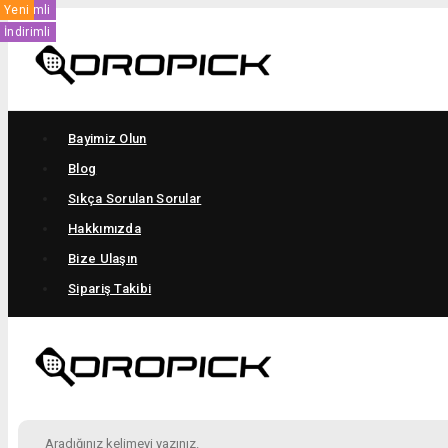
0
Yeni
Yeni
Yeni
Yeni
İndirimli
Yeni
Yeni
Yeni
Yeni
İndirimli
İndirimli
İndirimli
İndirimli
Bayimiz Olun
Blog
Sıkça Sorulan Sorular
Hakkımızda
Bize Ulaşın
Sipariş Takibi