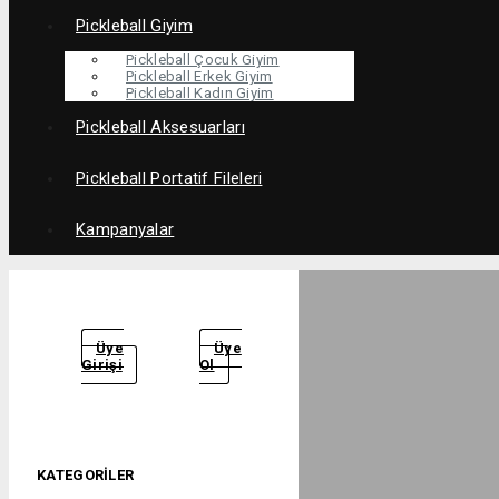
Pickleball Giyim
Pickleball Çocuk Giyim
Pickleball Erkek Giyim
Pickleball Kadın Giyim
Pickleball Aksesuarları
Pickleball Portatif Fileleri
Kampanyalar
Üye
Üye
Girişi
Ol
KATEGORILER